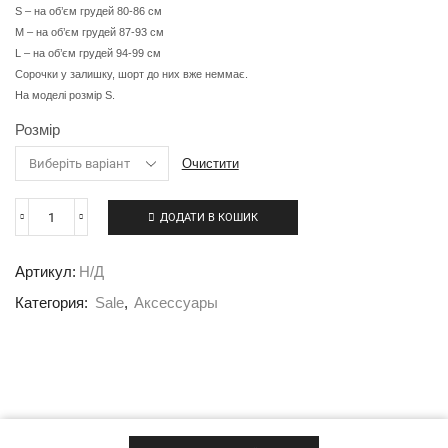
S – на об’єм грудей 80-86 см
M – на об’єм грудей 87-93 см
L – на об’єм грудей 94-99 см
Сорочки у залишку, шорт до них вже неммає.
На моделі розмір S.
Розмір
Очистити
ДОДАТИ В КОШИК
Артикул:
Н/Д
Категория:
Sale
,
Аксессуары
© 2020 HARPER’S HOMEWEAR