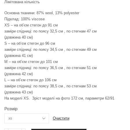
Лімітована кількість
Основна тканини: 87% wool, 13% polyester
Підклад: 100% viscose
XS – на об’єм стегон до 91 см
заміри спідниці: по поясу 32,5 см , по стегнам 47 см
(довжина 40 см)
S – на об’єм стегон до 96 см
заміри спідниці: по поясу 34,5 см , по стегнам 49 см
(довжина 41 см)
M – на об’єм стегон до 101 см
заміри спідниці: по поясу 36,5 см , по стегнам 51 см
(довжина 42 см)
L – на об’єм стегон до 106 см
заміри спідниці: по поясу 38,5 см , по стегнам 53 см
(довжина 43 см)
На моделі ХS. Зріст моделі на фото 172 см, параметри 62/91
Розмір
Очистити