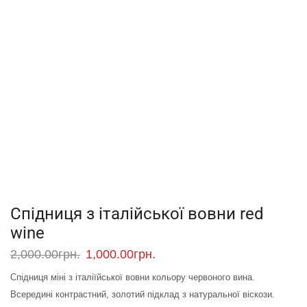
Спідниця з італійської вовни red
wine
2,000.00
грн.
1,000.00
грн.
Спідниця міні з італіїйської вовни кольору червоного вина.
Всередині контрастний, золотий підклад з натуральної віскози.