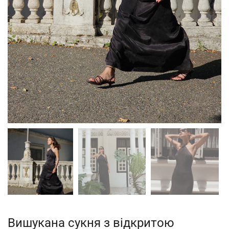
Вишукана сукня з відкритою