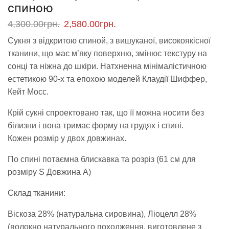
спиною
4,300.00
грн.
2,580.00
грн.
Сукня з відкритою спиной, з вишуканої, високоякісної
тканини, що має м’яку поверхню, змінює текстуру на
сонці та ніжна до шкіри. Натхненна мінімалістичною
естетикою 90-х та епохою моделей Клаудії Шиффер,
Кейт Мосс.
Крій сукні спроектовано так, що її можна носити без
білизни і вона тримає форму на грудях і спині.
Кожен розмір у двох довжинах.
По спині потаємна блискавка та розріз (61 см для
розміру S Довжина А)
Склад тканини:
Віскоза 28% (натуральна сировина), Ліоцелл 28%
(волокно натурального походження, виготовлене з