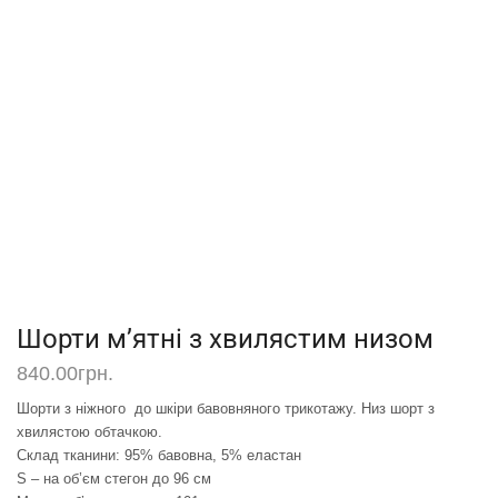
Шорти м’ятні з хвилястим низом
840.00
грн.
Шорти з ніжного до шкіри бавовняного трикотажу. Низ шорт з
хвилястою обтачкою.
Склад тканини:
95% бавовна, 5% еластан
S – на об’єм стегон до 96 см