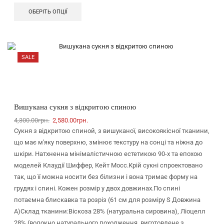
ОБЕРІТЬ ОПЦІЇ
SALE
Вишукана сукня з відкритою спиною
4,300.00
грн.
2,580.00
грн.
Сукня з відкритою спиной, з вишуканої, високоякісної тканини,
що має м'яку поверхню, змінює текстуру на сонці та ніжна до
шкіри. Натхненна мінімалістичною естетикою 90-х та епохою
моделей Клаудії Шиффер, Кейт Мосс.Крій сукні спроектовано
так, що її можна носити без білизни і вона тримає форму на
грудях і спині. Кожен розмір у двох довжинах.По спині
потаємна блискавка та розріз (61 см для розміру S Довжина
А)Склад тканини:Віскоза 28% (натуральна сировина), Ліоцелл
28% (волокно натурального походження, виготовлене з