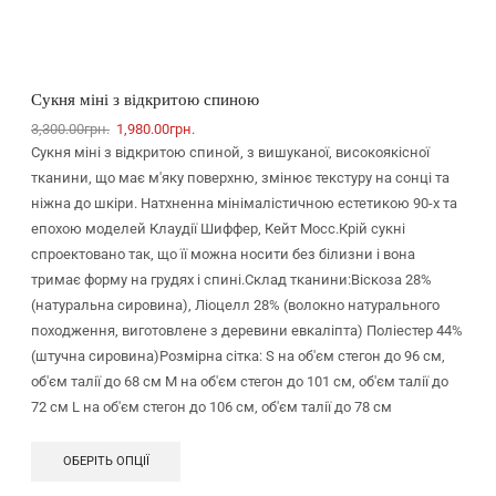
Сукня міні з відкритою спиною
3,300.00
грн.
1,980.00
грн.
Сукня міні з відкритою спиной, з вишуканої, високоякісної
тканини, що має м'яку поверхню, змінює текстуру на сонці та
ніжна до шкіри. Натхненна мінімалістичною естетикою 90-х та
епохою моделей Клаудії Шиффер, Кейт Мосс.Крій сукні
спроектовано так, що її можна носити без білизни і вона
тримає форму на грудях і спині.Склад тканини:Віскоза 28%
(натуральна сировина), Ліоцелл 28% (волокно натурального
походження, виготовлене з деревини евкаліпта) Поліестер 44%
(штучна сировина)Розмірна сітка: S на об'єм стегон до 96 см,
об'єм талії до 68 см М на об'єм стегон до 101 см, об'єм талії до
72 см L на об'єм стегон до 106 см, об'єм талії до 78 см
ОБЕРІТЬ ОПЦІЇ