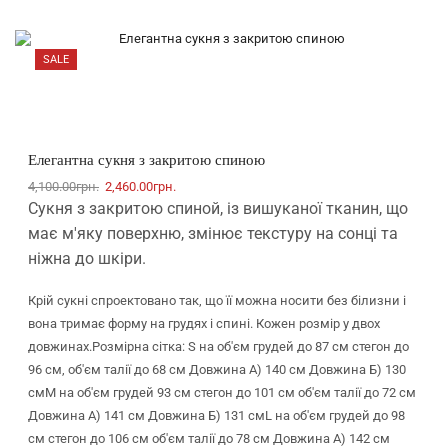
SALE
Елегантна сукня з закритою спиною
4,100.00
грн.
2,460.00
грн.
Сукня з закритою спиной, із вишуканої тканин, що
має м'яку поверхню, змінює текстуру на сонці та
ніжна до шкіри.
Крій сукні спроектовано так, що її можна носити без білизни і
вона тримає форму на грудях і спині. Кожен розмір у двох
довжинах.Розмірна сітка: S на об'єм грудей до 87 см стегон до
96 см, об'єм талії до 68 см Довжина А) 140 см Довжина Б) 130
смМ на об'єм грудей 93 см стегон до 101 см об'єм талії до 72 см
Довжина А) 141 см Довжина Б) 131 смL на об'єм грудей до 98
см стегон до 106 см об'єм талії до 78 см Довжина А) 142 см