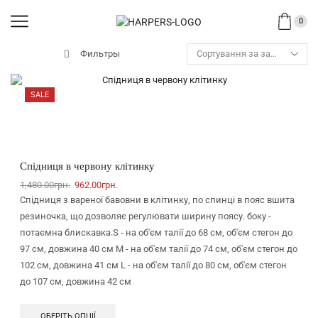
0
Фильтры
SALE
Спідниця в червону клітинку
1,480.00
грн.
962.00
грн.
Спідниця з вареної бавовни в клітинку, по спинці в пояс вшита
резиночка, що дозволяє регулювати ширину поясу. боку -
потаємна блискавка.S - на об'єм талії до 68 см, об'єм стегон до
97 см, довжина 40 см M - на об'єм талії до 74 см, об'єм стегон до
102 см, довжина 41 см L - на об'єм талії до 80 см, об'єм стегон
до 107 см, довжина 42 см
ОБЕРІТЬ ОПЦІЇ